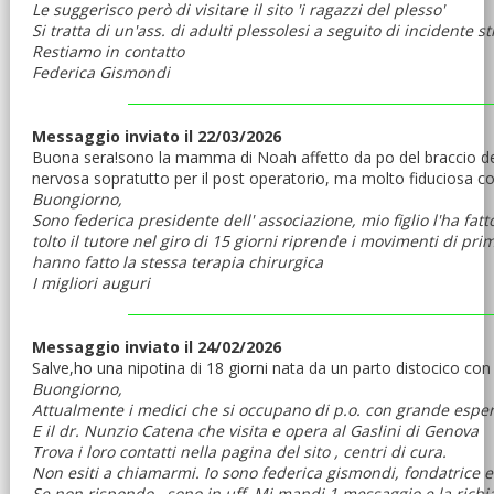
Le suggerisco però di visitare il sito 'i ragazzi del plesso'
Si tratta di un'ass. di adulti plessolesi a seguito di incidente 
Restiamo in contatto
Federica Gismondi
Messaggio inviato il 22/03/2026
Buona sera!sono la mamma di Noah affetto da po del braccio destr
nervosa sopratutto per il post operatorio, ma molto fiduciosa con
Buongiorno,
Sono federica presidente dell' associazione, mio figlio l'ha fa
tolto il tutore nel giro di 15 giorni riprende i movimenti di p
hanno fatto la stessa terapia chirurgica
I migliori auguri
Messaggio inviato il 24/02/2026
Salve,ho una nipotina di 18 giorni nata da un parto distocico con
Buongiorno,
Attualmente i medici che si occupano di p.o. con grande esper
E il dr. Nunzio Catena che visita e opera al Gaslini di Genova
Trova i loro contatti nella pagina del sito , centri di cura.
Non esiti a chiamarmi. Io sono federica gismondi, fondatrice e
Se non rispondo , sono in uff. Mi mandi 1 messaggio e la rich