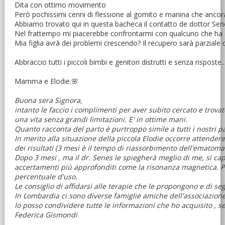
Dita con ottimo movimento
Però pochissimi cenni di flessione al gomito e manina che ancor
Abbiamo trovato qui in questa bacheca il contatto de dottor Sene
Nel frattempo mi piacerebbe confrontarmi con qualcuno che ha a
Mia figlia avrà dei problemi crescendo? Il recupero sarà parziale
Abbraccio tutti i piccoli bimbi e genitori distrutti e senza risposte..
Mamma e Elodie.🌸
Buona sera Signora,
intanto le faccio i complimenti per aver subito cercato e trovato
una vita senza grandi limitazioni. E' in ottime mani.
Quanto racconta del parto è purtroppo simile a tutti i nostri p
In merito alla situazione della piccola Elodie occorre attendere 
dei risultati (3 mesi è il tempo di riassorbimento dell'ematom
Dopo 3 mesi , ma il dr. Senes le spiegherà meglio di me, si ca
accertamenti più approfonditi come la risonanza magnetica. Per
percentuale d'uso.
Le consiglio di affidarsi alle terapie che le propongono e di s
In Lombardia ci sono diverse famiglie amiche dell'associazione a
Io posso condividere tutte le informazioni che ho acquisito , s
Federica Gismondi