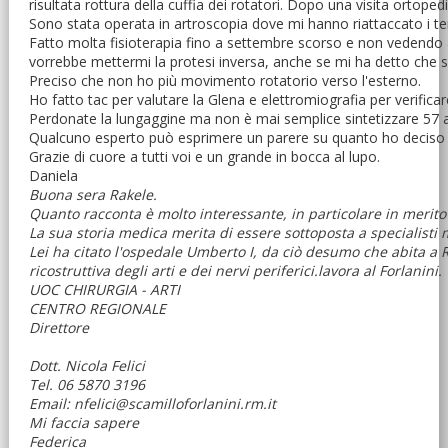
risultata rottura della cuffia dei rotatori. Dopo una visita ortope
Sono stata operata in artroscopia dove mi hanno riattaccato i ten
Fatto molta fisioterapia fino a settembre scorso e non vedendo al
vorrebbe mettermi la protesi inversa, anche se mi ha detto che 
Preciso che non ho più movimento rotatorio verso l'esterno.
Ho fatto tac per valutare la Glena e elettromiografia per verifica
Perdonate la lungaggine ma non è mai semplice sintetizzare 57 a
Qualcuno esperto può esprimere un parere su quanto ho deciso io
Grazie di cuore a tutti voi e un grande in bocca al lupo.
Daniela
Buona sera Rakele.
Quanto racconta è molto interessante, in particolare in merito a
La sua storia medica merita di essere sottoposta a specialisti m
Lei ha citato l'ospedale Umberto I, da ciò desumo che abita a 
ricostruttiva degli arti e dei nervi periferici.lavora al Forlanini.
UOC CHIRURGIA - ARTI
CENTRO REGIONALE
Direttore
Dott. Nicola Felici
Tel. 06 5870 3196
Email: nfelici@scamilloforlanini.rm.it
Mi faccia sapere
Federica