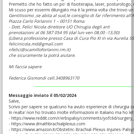
Premetto che ho fatto un po' di fisioterapia, laser, posturologo,
Mi scuso per essermi dilungato ma è la prima volta che trovo un 
Gentilissimo ,se abita al sud,le consiglio di far riferimento al
Piazza Carlo Forlanini 1 – 00151 Roma
- Dott. Felici Nicola direttore UO Chirugia degli arti
prenotazioni al 06 587 054 95 (dal lun-ven 08,00 -13,00)
(Libera professione presso Casa di Cura Pio XI in via Aurelia 5
felicinicola.md@gmail.com
nfelici@scamilloforlanini.rm.it)
che sicuramente la potrà aiutare.
Mi faccia sapere
Federica Gismondi cell.3408963170
Messaggio inviato il 05/02/2024
Salve,
Scrivo per sapere se qualcuno ha avuto esperienze di chirurgia s
In realta' non ho trovato molte informazioni in Italiano ma ho lett
- https://www.reddit.com/r/erbspalsy/comments/yofc6d/surgery_
- https://www.drnathbrachialplexus.com
- https://www.amazon.it/Obstetric-Brachial-Plexus-Injuries-Pals