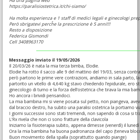
Ha una pagina web
https://paralisiostetrica.it/chi-siamo/
Ha molta esperienza e 1 staff di medici legali e ginecologi pr
Però sbrigatevi percĥe la prescrizione è 5 anni!!!
Resto a disposizione
Federica Gismondi
Cell 3408963170
Messaggio inviato il 19/05/2026
Il 20/03/26 è nata la mia terza bimba, Elodie.
Elodie ha rotto il sacco alle 9 del mattino del 19/03, senza contra
però partono le prime vere contrazioni, andiamo in sala parto, la
partorito un vitello di 4,640 kg stavo chiedendo l’epidurale, ero st
ginecologo di turno e la forza dell’ostetrica che tirava la mia ba
Ho ancora i brividi pensandoci.
La mia bambina mi si viene posata sul petto, non piangeva, aveva d
dal braccio destro, ha subito una paralisi ostetrica la portiamo v
I giorni successivi sono stati tremendi, non sapendo di cosa si t
L’Rx rivela che non ci sono fratture della clavicola
Iniziamo la fisioterapia subito, appena dimesse (venerdì) il luned
Ora la mia bambina ha buona padronanza del capo (teneva blocca
Buon movimento della spalla (soprattutto quando piange)