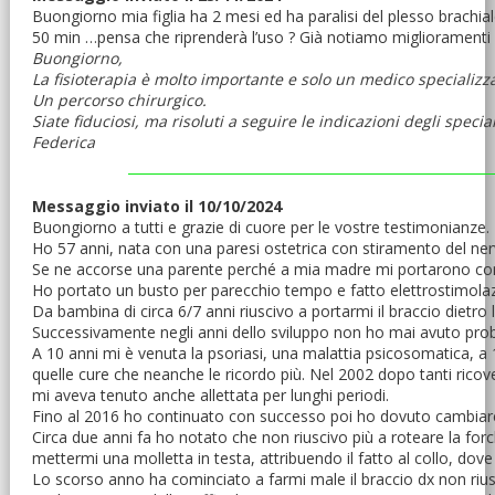
Buongiorno mia figlia ha 2 mesi ed ha paralisi del plesso brachia
50 min …pensa che riprenderà l’uso ? Già notiamo miglioramenti d
Buongiorno,
La fisioterapia è molto importante e solo un medico specializz
Un percorso chirurgico.
Siate fiduciosi, ma risoluti a seguire le indicazioni degli specia
Federica
Messaggio inviato il 10/10/2024
Buongiorno a tutti e grazie di cuore per le vostre testimonianze.
Ho 57 anni, nata con una paresi ostetrica con stiramento del nervo
Se ne accorse una parente perché a mia madre mi portarono con i
Ho portato un busto per parecchio tempo e fatto elettrostimolaz
Da bambina di circa 6/7 anni riuscivo a portarmi il braccio dietro 
Successivamente negli anni dello sviluppo non ho mai avuto proble
A 10 anni mi è venuta la psoriasi, una malattia psicosomatica, a 18 
quelle cure che neanche le ricordo più. Nel 2002 dopo tanti ricove
mi aveva tenuto anche allettata per lunghi periodi.
Fino al 2016 ho continuato con successo poi ho dovuto cambiare 
Circa due anni fa ho notato che non riuscivo più a roteare la forc
mettermi una molletta in testa, attribuendo il fatto al collo, dove
Lo scorso anno ha cominciato a farmi male il braccio dx non rius