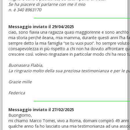
Se ha piacere di parlarne con me il mio
n. è 340 8963170
Messaggio inviato il 29/04/2025
ciao, sono flavia una ragazza quasi maggiorenne e sono anch’io aff
mia storia perché ileana, mia mamma, durante questi anni l’ha fat
sempre detto la mia famiglia “se tu vuoi puoi”. ho sempre voluto
consapevolezza in più rispetto a chi non ha dovuto affrontare que
crescere così. volevo ringraziare in particolar modo chi ha reso
Buonasera Flabia,
La ringrazio molto della sua preziosa testimonianza e per le p
Grazie mille
Federica
Messaggio inviato il 27/02/2025
Buongiorno,
mi chiamo Marco Tomei, vivo a Roma, domani compirò 49 anni ed 
qualche anno fa ho lasciato una mia testimonianza ad una associ