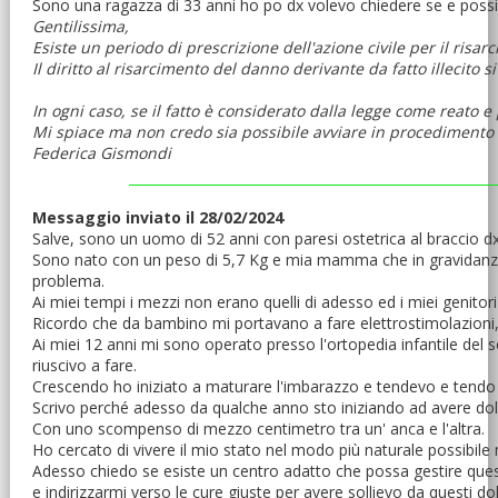
Sono una ragazza di 33 anni ho po dx volevo chiedere se e possibi
Gentilissima,
Esiste un periodo di prescrizione dell'azione civile per il risar
Il diritto al risarcimento del danno derivante da fatto illecito si
In ogni caso, se il fatto è considerato dalla legge come reato e 
Mi spiace ma non credo sia possibile avviare in procedimento i
Federica Gismondi
Messaggio inviato il 28/02/2024
Salve, sono un uomo di 52 anni con paresi ostetrica al braccio dx
Sono nato con un peso di 5,7 Kg e mia mamma che in gravidanza 
problema.
Ai miei tempi i mezzi non erano quelli di adesso ed i miei genito
Ricordo che da bambino mi portavano a fare elettrostimolazioni,
Ai miei 12 anni mi sono operato presso l'ortopedia infantile del
riuscivo a fare.
Crescendo ho iniziato a maturare l'imbarazzo e tendevo e tend
Scrivo perché adesso da qualche anno sto iniziando ad avere dolori
Con uno scompenso di mezzo centimetro tra un' anca e l'altra.
Ho cercato di vivere il mio stato nel modo più naturale possibil
Adesso chiedo se esiste un centro adatto che possa gestire que
e indirizzarmi verso le cure giuste per avere sollievo da questi dol