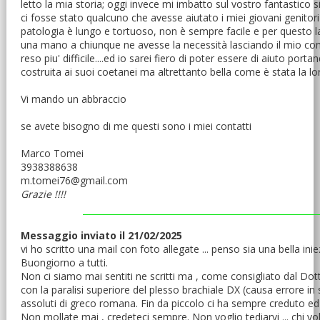
letto la mia storia; oggi invece mi imbatto sul vostro fantastico s
ci fosse stato qualcuno che avesse aiutato i miei giovani genitor
patologia è lungo e tortuoso, non è sempre facile e per questo la
una mano a chiunque ne avesse la necessità lasciando il mio co
reso piu' difficile....ed io sarei fiero di poter essere di aiuto po
costruita ai suoi coetanei ma altrettanto bella come è stata la lo
Vi mando un abbraccio
se avete bisogno di me questi sono i miei contatti
Marco Tomei
3938388638
m.tomei76@gmail.com
Grazie !!!!
Messaggio inviato il 21/02/2025
vi ho scritto una mail con foto allegate ... penso sia una bella inie
Buongiorno a tutti.
Non ci siamo mai sentiti ne scritti ma , come consigliato dal Dott
con la paralisi superiore del plesso brachiale DX (causa errore in 
assoluti di greco romana. Fin da piccolo ci ha sempre creduto ed 
Non mollate mai , credeteci sempre. Non voglio tediarvi ... chi 