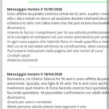
Messaggio inviato il 15/05/2026
Sono affetta da paralisi ostetrica ormai da 62 anni .a parte i mov
oltre i dieci minuti nn riesco ad assistere durante interventi.dev
schiena e lo stiro con l'altra mano.ma che può essere.ma invalidi
Buonasera,
Intanto le faccio i complimenti per la sua attività professionale
Io le consiglio di sottoporsi ad una visita specialistica per po
In ogni caso sappia che l'attività fisica in modo specifico e me
Non so se le verrebbe attribuita la certificazione, deve consult
Può trovare indicazioni nella pagina del sito 'centri di cura'
Cordiali saluti
Federica Gismondi
Messaggio inviato il 18/04/2026
Buonasera, mi chiamo Mascia ho 56 anni e sono affetta da paralisi o
autonomia. Sposata, una figlia di 29 anni. Per 6 anni sono anche 
mantenere quel minimo di forza facendo esercizi fisici quotidiani
faccende quotidiane. Mi piacerebbe confrontarmi con adulti della 
Buonasera,
Grazie per averci contattati.
Molte persone adulte plesso lese seguono il sito.