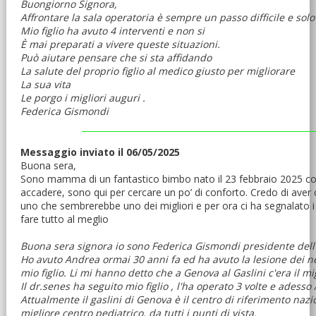
Buongiorno Signora,
Affrontare la sala operatoria è sempre un passo difficile e solo
Mio figlio ha avuto 4 interventi e non si
È mai preparati a vivere queste situazioni.
Può aiutare pensare che si sta affidando
La salute del proprio figlio al medico giusto per migliorare
La sua vita
Le porgo i migliori auguri .
Federica Gismondi
Messaggio inviato il 06/05/2025
Buona sera,
Sono mamma di un fantastico bimbo nato il 23 febbraio 2025 con p
accadere, sono qui per cercare un po’ di conforto. Credo di aver c
uno che sembrerebbe uno dei migliori e per ora ci ha segnalato i f
fare tutto al meglio
Buona sera signora io sono Federica Gismondi presidente dell
Ho avuto Andrea ormai 30 anni fa ed ha avuto la lesione dei ner
mio figlio. Li mi hanno detto che a Genova al Gaslini c'era il migl
Il dr.senes ha seguito mio figlio , l'ha operato 3 volte e adess
Attualmente il gaslini di Genova è il centro di riferimento nazio
migliore centro pediatrico, da tutti i punti di vista.