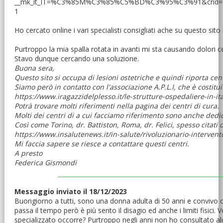
__mk_it_IT=%C3%85M%C3%85%C5%BD%C3%95%C3%91&crid=3TAGAH
1
Ho cercato online i vari specialisti consigliati ache su questo sit
Purtroppo la mia spalla rotata in avanti mi sta causando dolori 
Stavo dunque cercando una soluzione.
Buona sera,
Questo sito si occupa di lesioni ostetriche e quindi riporta ce
Siamo però in contatto con l'associazione A.P.L.I, che è costituit
https://www.iragazzidelplesso.it/le-strutture-ospedaliere-in-ita
Potrà trovare molti riferimenti nella pagina dei centri di cura.
Molti dei centri di a cui facciamo riferimento sono anche dedica
Così come Torino, dr. Battiston, Roma, dr. Felici, spesso citati d
https://www.insalutenews.it/in-salute/rivoluzionario-interven
Mi faccia sapere se riesce a contattare questi centri.
A presto
Federica Gismondi
Messaggio inviato il 18/12/2023
Buongiorno a tutti, sono una donna adulta di 50 anni e convivo c
passa il tempo però è più sento il disagio ed anche i limiti fisici.
specializzato occorre? Purtroppo negli anni non ho consultato alc