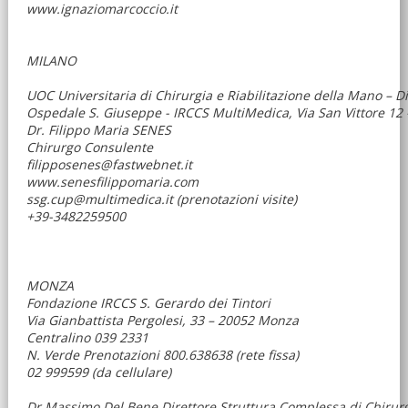
www.ignaziomarcoccio.it
MILANO
UOC Universitaria di Chirurgia e Riabilitazione della Mano – Di
Ospedale S. Giuseppe - IRCCS MultiMedica, Via San Vittore 12 
Dr. Filippo Maria SENES
Chirurgo Consulente
filipposenes@fastwebnet.it
www.senesfilippomaria.com
ssg.cup@multimedica.it (prenotazioni visite)
+39-3482259500
MONZA
Fondazione IRCCS S. Gerardo dei Tintori
Via Gianbattista Pergolesi, 33 – 20052 Monza
Centralino 039 2331
N. Verde Prenotazioni 800.638638 (rete fissa)
02 999599 (da cellulare)
Dr Massimo Del Bene Direttore Struttura Complessa di Chirurg