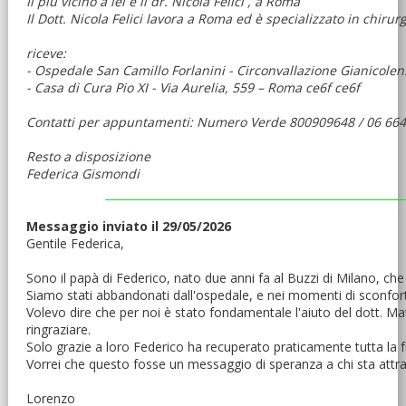
Il più vicino a lei è il dr. Nicola Felici , a Roma
Il Dott. Nicola Felici lavora a Roma ed è specializzato in chiru
riceve:
- Ospedale San Camillo Forlanini - Circonvallazione Gianicolens
- Casa di Cura Pio XI - Via Aurelia, 559 – Roma ce6f ce6f
Contatti per appuntamenti: Numero Verde 800909648 / 06 66
Resto a disposizione
Federica Gismondi
Messaggio inviato il 29/05/2026
Gentile Federica,
Sono il papà di Federico, nato due anni fa al Buzzi di Milano, che 
Siamo stati abbandonati dall'ospedale, e nei momenti di sconfort
Volevo dire che per noi è stato fondamentale l'aiuto del dott. Mat
ringraziare.
Solo grazie a loro Federico ha recuperato praticamente tutta la fu
Vorrei che questo fosse un messaggio di speranza a chi sta att
Lorenzo