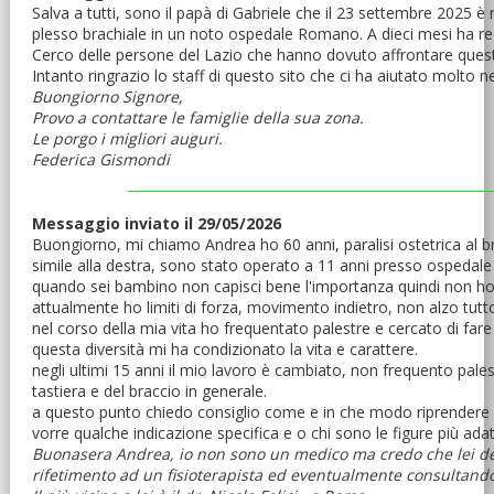
Salva a tutti, sono il papà di Gabriele che il 23 settembre 2025 è 
plesso brachiale in un noto ospedale Romano. A dieci mesi ha rec
Cerco delle persone del Lazio che hanno dovuto affrontare questo
Intanto ringrazio lo staff di questo sito che ci ha aiutato molto nel
Buongiorno Signore,
Provo a contattare le famiglie della sua zona.
Le porgo i migliori auguri.
Federica Gismondi
Messaggio inviato il 29/05/2026
Buongiorno, mi chiamo Andrea ho 60 anni, paralisi ostetrica al bra
simile alla destra, sono stato operato a 11 anni presso ospedale 
quando sei bambino non capisci bene l'importanza quindi non h
attualmente ho limiti di forza, movimento indietro, non alzo tutt
nel corso della mia vita ho frequentato palestre e cercato di far
questa diversità mi ha condizionato la vita e carattere.
negli ultimi 15 anni il mio lavoro è cambiato, non frequento pal
tastiera e del braccio in generale.
a questo punto chiedo consiglio come e in che modo riprendere 
vorre qualche indicazione specifica e o chi sono le figure più adat
Buonasera Andrea, io non sono un medico ma credo che lei debb
rifetimento ad un fisioterapista ed eventualmente consultando s